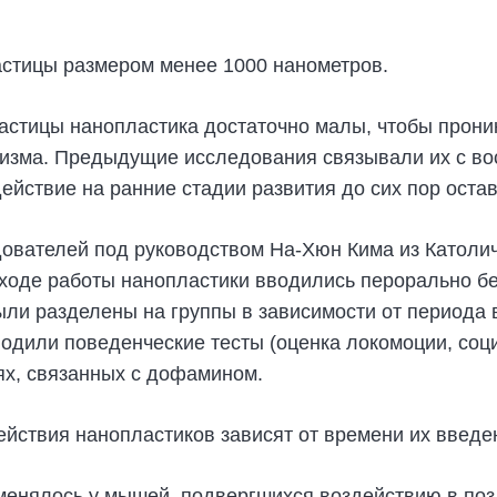
стицы размером менее 1000 нанометров.
астицы нанопластика достаточно малы, чтобы проник
анизма. Предыдущие исследования связывали их с в
действие на ранние стадии развития до сих пор ост
дователей под руководством На-Хюн Кима из Католич
 ходе работы нанопластики вводились перорально б
ыли разделены на группы в зависимости от периода
одили поведенческие тесты (оценка локомоции, соци
ях, связанных с дофамином.
ействия нанопластиков зависят от времени их введе
менялось у мышей, подвергшихся воздействию в поз