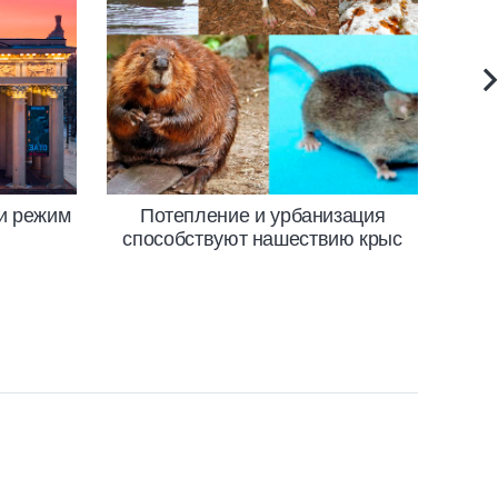
и режим
Потепление и урбанизация
Фр
способствуют нашествию крыс