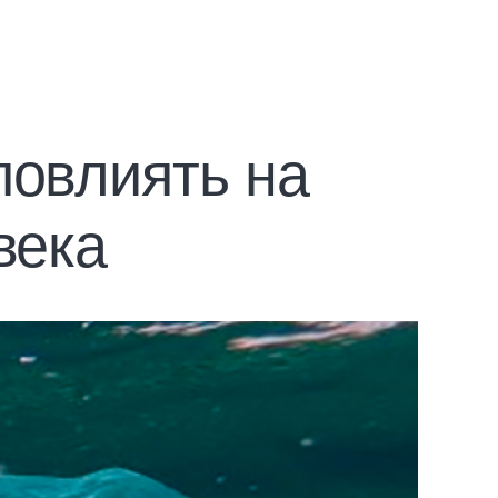
повлиять на
века